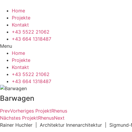
Skip
to
Home
content
Projekte
Kontakt
+43 5522 21062
+43 664 1318487
Menu
Home
Projekte
Kontakt
+43 5522 21062
+43 664 1318487
Barwagen
Prev
Vorheriges Projekt
Rhenus
Nächstes Projekt
Rhenus
Next
Rainer Huchler | Architektur Innenarchitektur | Sigmun